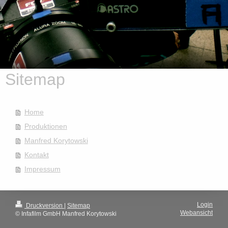
Sitemap
Home
Produktionen
Manfred Korytowski
Kontakt
Impressum
Login
Druckversion
|
Sitemap
Webansicht
© Infafilm GmbH Manfred Korytowski